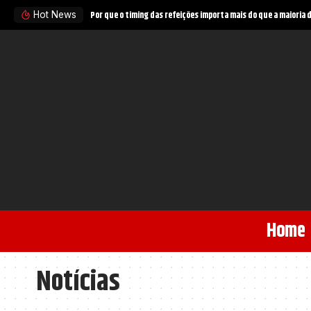
Puma GTB: o esportivo brasileiro que virou kit-car nos Estado
Hot News
Home
Notícias