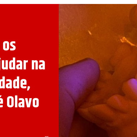
 os
judar na
idade,
é Olavo