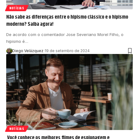
NOTÍCIAS
Não sabe as diferenças entre o hipismo clássico e o hipismo
moderno? Saiba agora!
De acordo com o comentador Jose Severiano Morel Filho, o
hipismo é…
Diego Velázquez
19 de setembro de 2024
NOTÍCIAS
Você conhece os melhores filmes de espionagem e