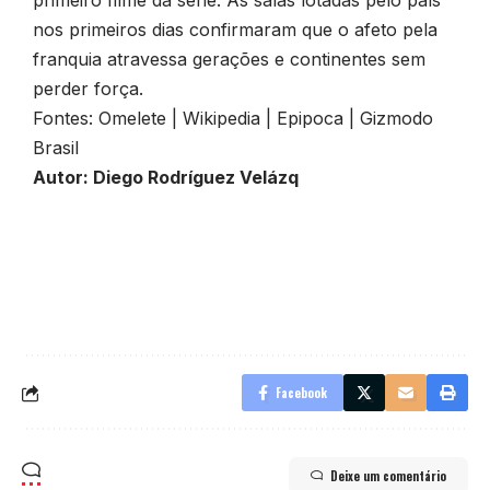
primeiro filme da série. As salas lotadas pelo país
nos primeiros dias confirmaram que o afeto pela
franquia atravessa gerações e continentes sem
perder força.
Fontes:
Omelete
|
Wikipedia
|
Epipoca
|
Gizmodo
Brasil
Autor: Diego Rodríguez Velázq
Facebook
Deixe um comentário