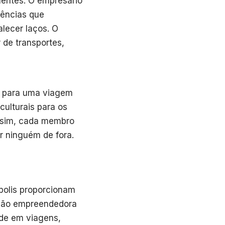
lentes. O empresário
iências que
alecer laços. O
 de transportes,
al para uma viagem
culturais para os
ssim, cada membro
r ninguém de fora.
polis proporcionam
isão empreendedora
ade em viagens,