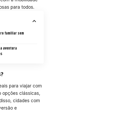
rosas para todos.
ro familiar sem
ma aventura
os
s?
eais para viajar com
o opções clássicas,
disso, cidades com
versão e