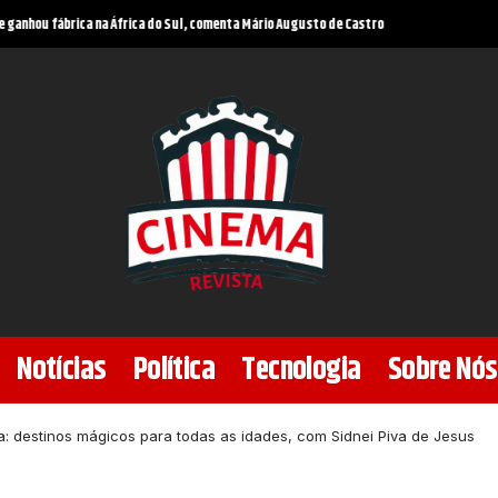
rurgia plástica, segundo o Dr. Haeckel Cabral Moraes
Notícias
Política
Tecnologia
Sobre Nós
ia: destinos mágicos para todas as idades, com Sidnei Piva de Jesus