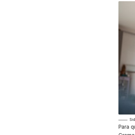
Si
Para q