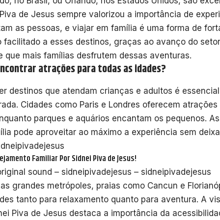
o, no Brasil, ou Orlando, nos Estados Unidos, são exce
 Piva de Jesus sempre valorizou a importância de exper
am as pessoas, e viajar em família é uma forma de fort
 facilitado a esses destinos, graças ao avanço do setor
e que mais famílias desfrutem dessas aventuras.
ncontrar atrações para todas as idades?
er destinos que atendam crianças e adultos é essenci
brada. Cidades como Paris e Londres oferecem atrações 
enquanto parques e aquários encantam os pequenos. A
ília pode aproveitar ao máximo a experiência sem deixa
dneipivadejesus
ejamento Familiar Por Sidnei Piva de Jesus!
riginal sound – sidneipivadejesus – sidneipivadejesus
as grandes metrópoles, praias como Cancun e Florianó
ades tanto para relaxamento quanto para aventura. A v
nei Piva de Jesus destaca a importância da acessibilid