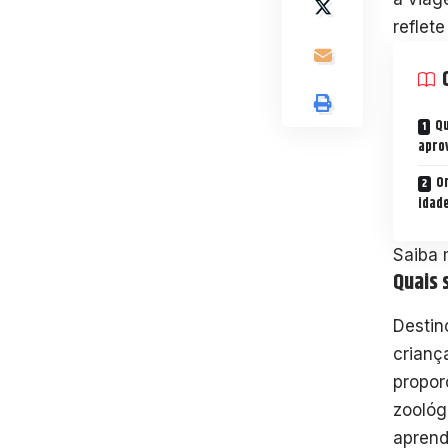
reflet
Qu
apro
O
idad
Saiba 
Quais 
Destin
crianç
propor
zoológ
aprend