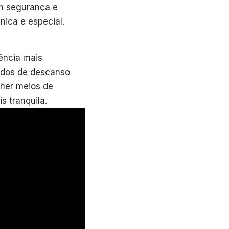
om segurança e
nica e especial.
ência mais
íodos de descanso
lher meios de
s tranquila.