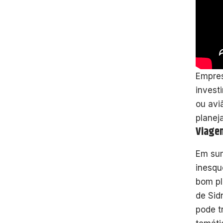
Empres
invest
ou avi
planej
Viagen
Em sum
inesqu
bom pl
de Sid
pode t