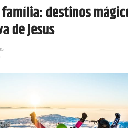
família: destinos mágic
va de Jesus
25
m