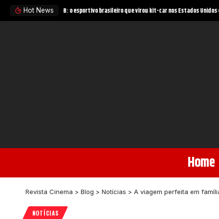
Como novos dados de pesquisa clínica mudam protocolos em ci
Hot News
Home
Revista Cinema
>
Blog
>
Notícias
>
A viagem perfeita em famíl
NOTÍCIAS