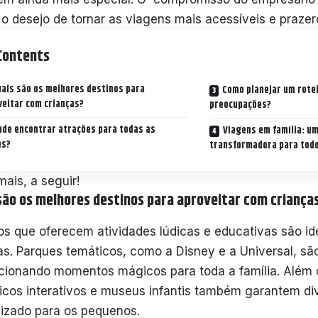
e o desejo de tornar as viagens mais acessíveis e praze
Contents
ais são os melhores destinos para
Como planejar um rotei
veitar com crianças?
preocupações?
nde encontrar atrações para todas as
Viagens em família: u
es?
transformadora para tod
mais, a seguir!
são os melhores destinos para aproveitar com criança
os que oferecem atividades lúdicas e educativas são id
as. Parques temáticos, como a Disney e a Universal, sã
cionando momentos mágicos para toda a família. Além 
icos interativos e museus infantis também garantem di
izado para os pequenos.