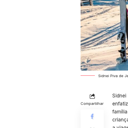
Sidnei Piva de J
Sidnei
enfatiz
Compartilhar
famíli
crianç
a viag