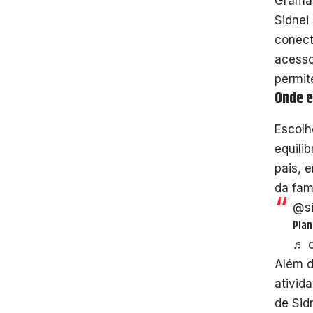
Gramad
Sidnei
conect
acesso
permit
Onde e
Escolh
equili
pais, 
da fam
@si
Plan
♬ o
Além d
ativid
de Sid