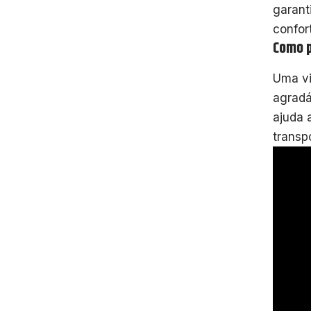
garant
confor
Como p
Uma vi
agradá
ajuda 
transp