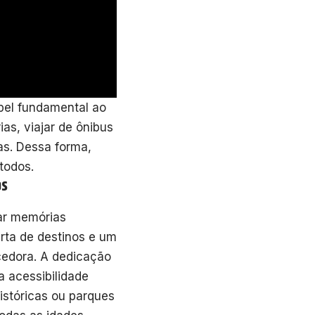
el fundamental ao
ias, viajar de ônibus
ias. Dessa forma,
 todos.
os
iar memórias
erta de destinos e um
cedora. A dedicação
a acessibilidade
históricas ou parques